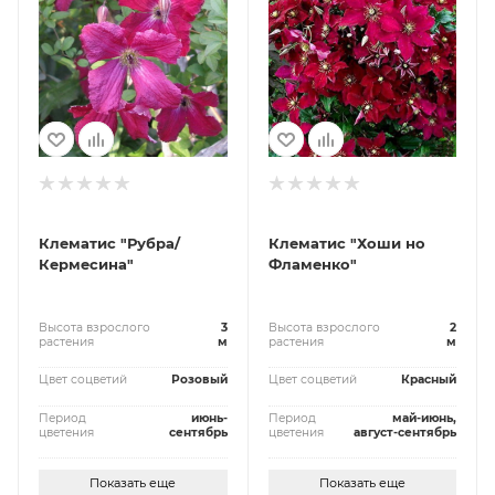
Клематис "Рубра/
Клематис "Хоши но
Кермесина"
Фламенко"
Высота взрослого
3
Высота взрослого
2
растения
м
растения
м
Цвет соцветий
Розовый
Цвет соцветий
Красный
Период
июнь-
Период
май-июнь,
цветения
сентябрь
цветения
август-сентябрь
Показать еще
Показать еще