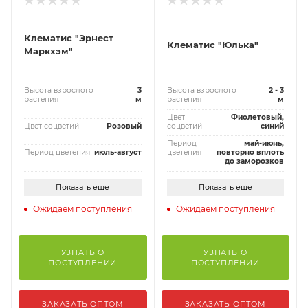
Клематис "Эрнест
Клематис "Юлька"
Маркхэм"
Высота взрослого
3
Высота взрослого
2 - 3
растения
м
растения
м
Цвет
Фиолетовый,
Цвет соцветий
Розовый
соцветий
синий
Период
май-июнь,
Период цветения
июль-август
цветения
повторно вплоть
до заморозков
Показать еще
Показать еще
Ожидаем поступления
Ожидаем поступления
УЗНАТЬ О
УЗНАТЬ О
ПОСТУПЛЕНИИ
ПОСТУПЛЕНИИ
ЗАКАЗАТЬ ОПТОМ
ЗАКАЗАТЬ ОПТОМ