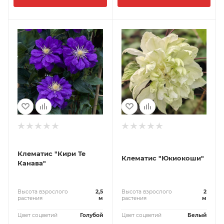
Клематис "Кири Те
Клематис "Юкиокоши"
Канава"
Высота взрослого
2,5
Высота взрослого
2
растения
м
растения
м
Цвет соцветий
Голубой
Цвет соцветий
Белый