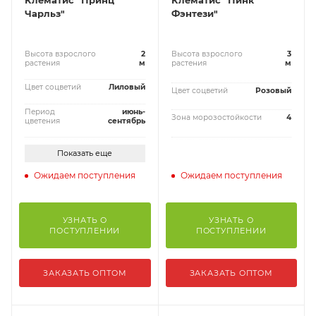
Клематис "Принц
Клематис "Пинк
Чарльз"
Фэнтези"
Высота взрослого
2
Высота взрослого
3
растения
м
растения
м
Цвет соцветий
Лиловый
Цвет соцветий
Розовый
Период
июнь-
Зона морозостойкости
4
цветения
сентябрь
Показать еще
Ожидаем поступления
Ожидаем поступления
УЗНАТЬ О
УЗНАТЬ О
ПОСТУПЛЕНИИ
ПОСТУПЛЕНИИ
ЗАКАЗАТЬ ОПТОМ
ЗАКАЗАТЬ ОПТОМ