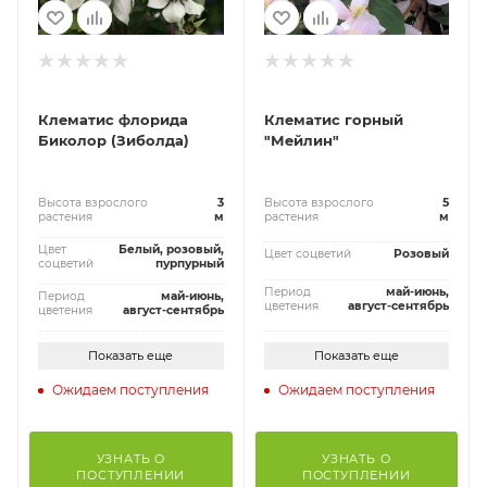
Клематис флорида
Клематис горный
Биколор (Зиболда)
"Мейлин"
Высота взрослого
3
Высота взрослого
5
растения
м
растения
м
Цвет
Белый, розовый,
Цвет соцветий
Розовый
соцветий
пурпурный
Период
май-июнь,
Период
май-июнь,
цветения
август-сентябрь
цветения
август-сентябрь
Показать еще
Показать еще
Ожидаем поступления
Ожидаем поступления
УЗНАТЬ О
УЗНАТЬ О
ПОСТУПЛЕНИИ
ПОСТУПЛЕНИИ