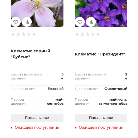
Клематис горный
Клематис "Президент"
"Рубенс"
Высота взрослого
5
Высота взрослого
2
растения
м
растения
м
Цвет соцветий
Розовый
Цвет соцветий
Фиолетовый
Период
май-
Период
май-июнь,
цветения
сентябрь
цветения
август-сентябрь
Показать еще
Показать еще
Ожидаем поступления
Ожидаем поступления