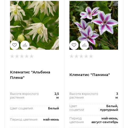
Клематис "Альбина
Клематис "Памина"
Плена"
Высота взрослого
2,5
Высота взрослого
3
растения
м
растения
м
Цвет
Белый,
Цвет соцветий
Белый
соцветий
пурпурный
Период
май-июнь,
Период цветения
май-июнь
цветения
август-сентябрь