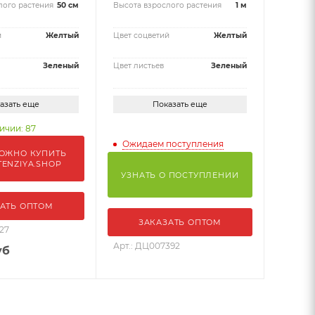
лого растения
50 см
Высота взрослого растения
1 м
й
Желтый
Цвет соцветий
Желтый
Зеленый
Цвет листьев
Зеленый
азать еще
Показать еще
ичии: 87
Ожидаем поступления
ОЖНО КУПИТЬ
TENZIYA.SHOP
УЗНАТЬ О ПОСТУПЛЕНИИ
АТЬ ОПТОМ
ЗАКАЗАТЬ ОПТОМ
27
Арт.: ДЦ007392
уб