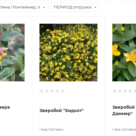
тема / Контейнер, л
ПЕРИОД отгрузки
зера
Зверобой 
Зверобой "Хидкот"
Даммер"
1 вид поставки
1 вид поставк