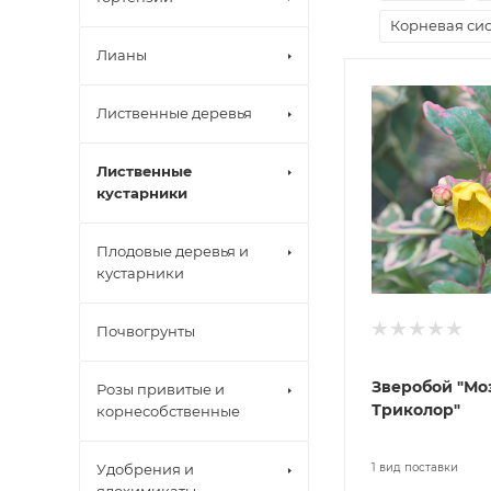
Корневая сис
Лианы
Лиственные деревья
Лиственные
кустарники
Плодовые деревья и
кустарники
Почвогрунты
Зверобой "Мо
Розы привитые и
Триколор"
корнесобственные
Удобрения и
1 вид поставки