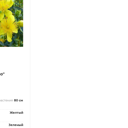
о"
растения
80 см
Желтый
Зеленый