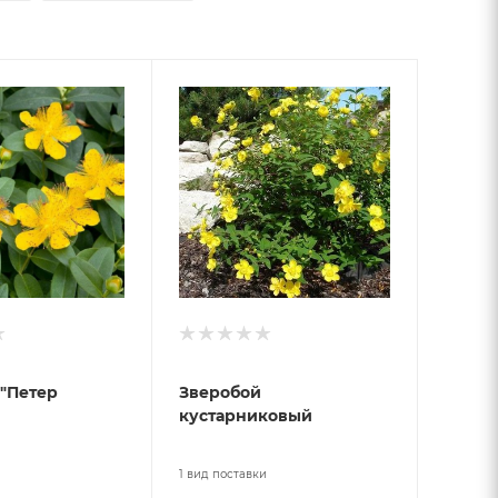
"Петер
Зверобой
кустарниковый
и
1 вид поставки