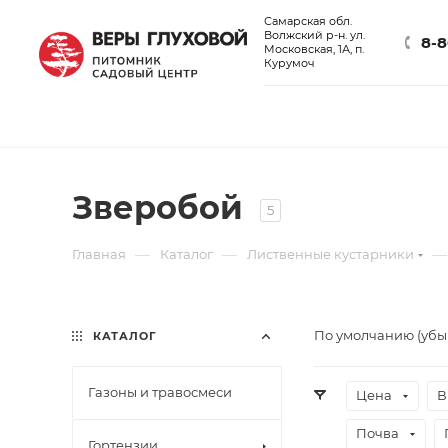
Самарская обл.
Волжский р-н. ул.
8-8
Московская, 1А, п.
Курумоч
Зверобой
5
—
—
—
Главная
Каталог
Лиственные кустарники
По умолчанию (уб
КАТАЛОГ
Газоны и травосмеси
Цена
В
Почва
Гортензии