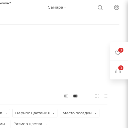
нлайн?
Самара
0
0
ев
Период цветения
Место посадки
чии
Размер цветка