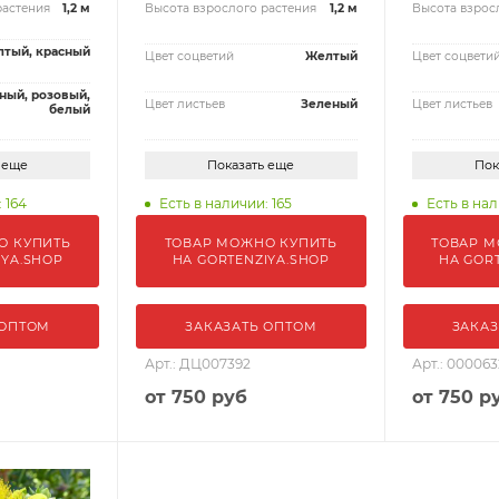
растения
1,2 м
Высота взрослого растения
1,2 м
Высота взрос
тый, красный
Цвет соцветий
Желтый
Цвет соцвети
ный, розовый,
Цвет листьев
Зеленый
Цвет листьев
белый
 еще
Показать еще
Пок
 164
Есть в наличии: 165
Есть в нал
О КУПИТЬ
ТОВАР МОЖНО КУПИТЬ
ТОВАР М
IYA.SHOP
НА GORTENZIYA.SHOP
НА GOR
 ОПТОМ
ЗАКАЗАТЬ ОПТОМ
ЗАКАЗ
Арт.: ДЦ007392
Арт.: 000063
от
750 руб
от
750 р