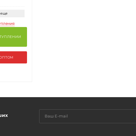
 еще
упления
СТУПЛЕНИИ
 ОПТОМ
ших