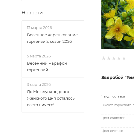
Новости
13 марта 2026
Весеннее черенкование
гортензий, сезон 2026
5 марта 2026
Весенний марафон
гортензий
Зверобой "Гем
3 марта 2026
До Международного
1 вид поставки
Женского Дня осталось
всего ничего!
Высота взрослого 
Цвет соцветий
Цвет листьев