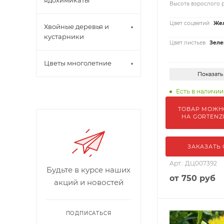
ядохимикаты
Высота взрослого 
Цвет соцветий
Жел
Хвойные деревья и
кустарники
Цвет листьев
Зеле
Цветы многолетние
Показать
Есть в наличии:
ТОВАР МОЖН
НА GORTENZ
ЗАКАЗАТЬ
Арт.: ДЦ007392
Будьте в курсе наших
от
750 руб
акций и новостей
ПОДПИСАТЬСЯ