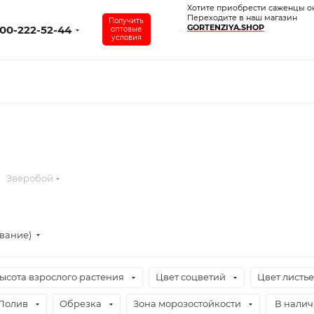
Хотите приобрести саженцы о
Переходите в наш магазин
Получить
GORTENZIYA.SHOP
00-222-52-44
оптовые
условия
Зверобой
ывание)
ысота взрослого растения
Цвет соцветий
Цвет листь
Полив
Обрезка
Зона морозостойкости
В нали