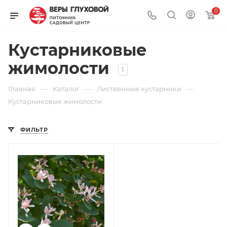
0
Кустарниковые
жимолости
1
—
—
—
Главная
Каталог
Лиственные кустарники
Кустарниковые жимолости
ФИЛЬТР