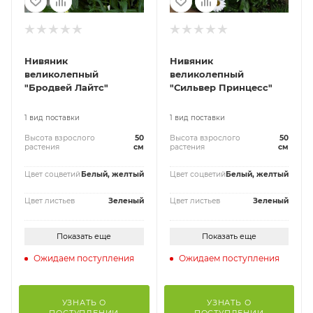
Нивяник
Нивяник
великолепный
великолепный
"Бродвей Лайтс"
"Сильвер Принцесс"
1 вид поставки
1 вид поставки
Высота взрослого
50
Высота взрослого
50
растения
см
растения
см
Цвет соцветий
Белый, желтый
Цвет соцветий
Белый, желтый
Цвет листьев
Зеленый
Цвет листьев
Зеленый
Показать еще
Показать еще
Ожидаем поступления
Ожидаем поступления
УЗНАТЬ О
УЗНАТЬ О