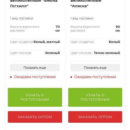
великолепный "Фиона
великолепный
Гогхилл"
"Аляска"
1 вид поставки
1 вид поставки
Высота взрослого
70
Высота взрослого
90
растения
см
растения
см
Цвет соцветий
Белый, желтый
Цвет соцветий
Белый
Цвет листьев
Зеленый
Цвет листьев
Темно-зеленый
Показать еще
Показать еще
Ожидаем поступления
Ожидаем поступления
УЗНАТЬ О
УЗНАТЬ О
ПОСТУПЛЕНИИ
ПОСТУПЛЕНИИ
ЗАКАЗАТЬ ОПТОМ
ЗАКАЗАТЬ ОПТОМ