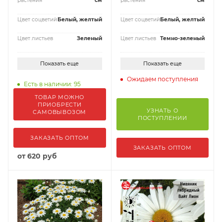
растения
см
растения
см
Цвет соцветий
Белый, желтый
Цвет соцветий
Белый, желтый
Цвет листьев
Зеленый
Цвет листьев
Темно-зеленый
Показать еще
Показать еще
Ожидаем поступления
Есть в наличии: 95
ТОВАР МОЖНО
ПРИОБРЕСТИ
УЗНАТЬ О
САМОВЫВОЗОМ
ПОСТУПЛЕНИИ
ЗАКАЗАТЬ ОПТОМ
ЗАКАЗАТЬ ОПТОМ
от
620 руб