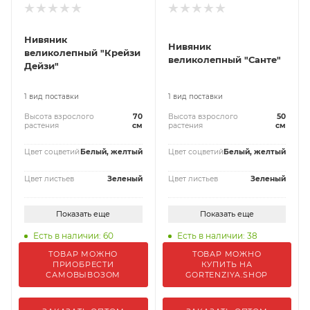
Нивяник
Нивяник
великолепный "Крейзи
великолепный "Санте"
Дейзи"
1 вид поставки
1 вид поставки
Высота взрослого
70
Высота взрослого
50
растения
см
растения
см
Цвет соцветий
Белый, желтый
Цвет соцветий
Белый, желтый
Цвет листьев
Зеленый
Цвет листьев
Зеленый
Показать еще
Показать еще
Есть в наличии: 60
Есть в наличии: 38
ТОВАР МОЖНО
ТОВАР МОЖНО
ПРИОБРЕСТИ
КУПИТЬ НА
САМОВЫВОЗОМ
GORTENZIYA.SHOP