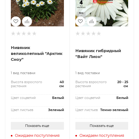
Нивяник
Нивяник гибридный
великолепный "Арктик
"Вайт Лион"
Сноу"
1 вид поставки
1 вид поставки
Высота взрослого
40
Высота взрослого
20 - 25
растения
см
растения
см
Цвет соцветий
Белый
Цвет соцветий
Белый
Цвет листьев
Зеленый
Цвет листьев
Темно-зеленый
Показать еще
Показать еще
Ожидаем поступления
Ожидаем поступления