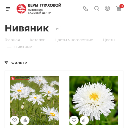
0
Нивяник
15
—
—
—
Главная
Каталог
Цветы многолетние
Цветы
—
Нивяник
ФИЛЬТР