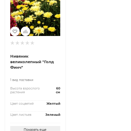
Нивяник
великолепный "Голд
Финч"
1 вид поставки
Высота взрослого
60
растения
см
Цвет соцветий
Желтый
Цвет листьев
Зеленый
Показать еще