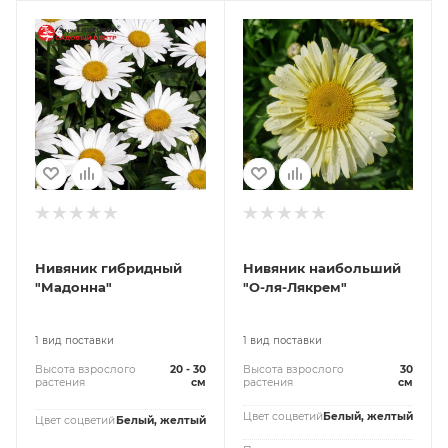
Нивяник гибридный
Нивяник наибольший
"Мадонна"
"О-ля-Лякрем"
1 вид поставки
1 вид поставки
Высота взрослого
20 - 30
Высота взрослого
30
растения
см
растения
см
Цвет соцветий
Белый, желтый
Цвет соцветий
Белый, желтый