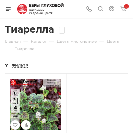
0
Тиарелла
1
—
—
—
Главная
Каталог
Цветы многолетние
Цветы
—
Тиарелла
ФИЛЬТР