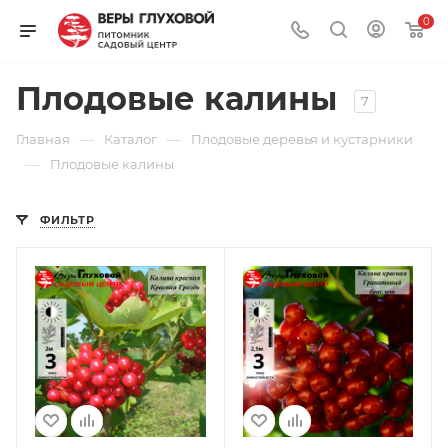
0
Плодовые калины
7
—
—
Главная
Каталог
Плодовые деревья и кустарники
—
Плодовые калины
ФИЛЬТР