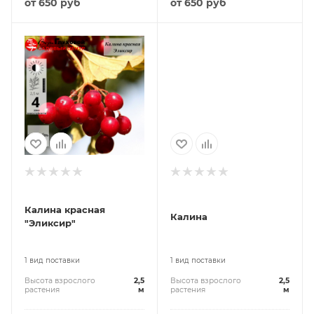
от
650 руб
от
650 руб
Калина красная
Калина
"Эликсир"
1 вид поставки
1 вид поставки
Высота взрослого
2,5
Высота взрослого
2,5
растения
м
растения
м