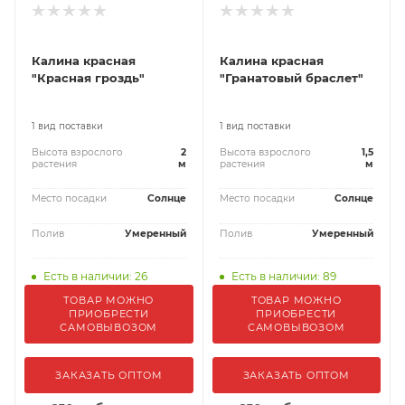
Калина красная
Калина красная
"Красная гроздь"
"Гранатовый браслет"
1 вид поставки
1 вид поставки
Высота взрослого
2
Высота взрослого
1,5
растения
м
растения
м
Место посадки
Солнце
Место посадки
Солнце
Полив
Умеренный
Полив
Умеренный
Есть в наличии: 26
Есть в наличии: 89
ТОВАР МОЖНО
ТОВАР МОЖНО
ПРИОБРЕСТИ
ПРИОБРЕСТИ
САМОВЫВОЗОМ
САМОВЫВОЗОМ
ЗАКАЗАТЬ ОПТОМ
ЗАКАЗАТЬ ОПТОМ