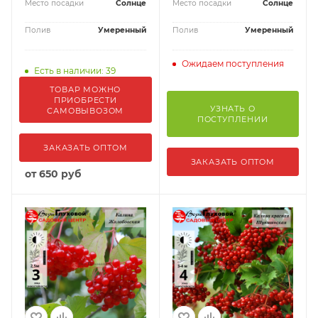
Место посадки
Солнце
Место посадки
Солнце
Полив
Умеренный
Полив
Умеренный
Ожидаем поступления
Есть в наличии: 39
ТОВАР МОЖНО
ПРИОБРЕСТИ
УЗНАТЬ О
САМОВЫВОЗОМ
ПОСТУПЛЕНИИ
ЗАКАЗАТЬ ОПТОМ
ЗАКАЗАТЬ ОПТОМ
от
650 руб