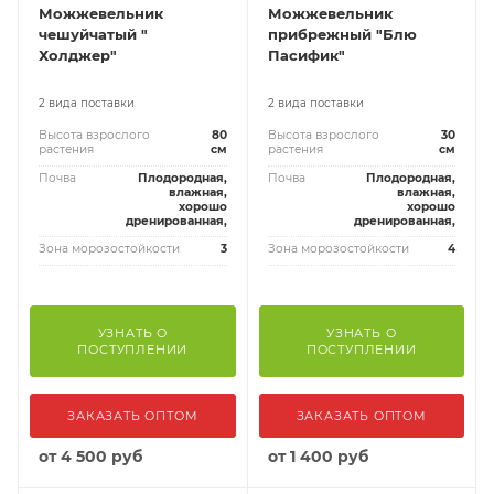
Можжевельник
Можжевельник
чешуйчатый "
прибрежный "Блю
Холджер"
Пасифик"
2 вида поставки
2 вида поставки
Высота взрослого
80
Высота взрослого
30
растения
см
растения
см
Почва
Плодородная,
Почва
Плодородная,
влажная,
влажная,
хорошо
хорошо
дренированная,
дренированная,
Зона морозостойкости
3
Зона морозостойкости
4
УЗНАТЬ О
УЗНАТЬ О
ПОСТУПЛЕНИИ
ПОСТУПЛЕНИИ
ЗАКАЗАТЬ ОПТОМ
ЗАКАЗАТЬ ОПТОМ
от
4 500 руб
от
1 400 руб