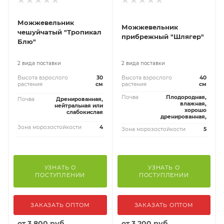
Можжевельник
Можжевельник
чешуйчатый "Тропикал
прибрежный "Шлягер"
Блю"
2 вида поставки
2 вида поставки
Высота взрослого
30
Высота взрослого
40
растения
см
растения
см
Почва
Плодородная,
Почва
Дренированная,
влажная,
нейтральная или
хорошо
слабокислая
дренированная,
Зона морозостойкости
4
Зона морозостойкости
5
УЗНАТЬ О
УЗНАТЬ О
ПОСТУПЛЕНИИ
ПОСТУПЛЕНИИ
ЗАКАЗАТЬ ОПТОМ
ЗАКАЗАТЬ ОПТОМ
от
3 800 руб
от
3 200 руб