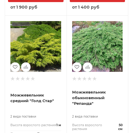
от
1 900 руб
от
1 400 руб
Можжевельник
Можжевельник
обыкновенный
средний "Голд Стар"
"Репанда"
2 вида поставки
2 вида поставки
Высота взрослого растения
1 м
Высота взрослого
50
растения
см