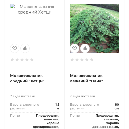
Можжевельник
Можжевельник
средний "Хетци"
лежачий "Нана"
2 вида поставки
2 вида поставки
Высота взрослого
1,5
Высота взрослого
80
растения
м
растения
см
Почва
Плодородная,
Почва
Плодородная,
влажная,
влажная,
хорошо
хорошо
дренированная,
дренированная,