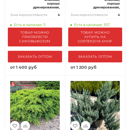
хорошо
хорошо
дренированная,
дренированная,
Зона морозостойкости
4
Зона морозостойкости
4
Есть в наличии: 11
Есть в наличии: 357
ТОВАР МОЖНО
ТОВАР МОЖНО
ПРИОБРЕСТИ
КУПИТЬ НА
САМОВЫВОЗОМ
GORTENZIYA.SHOP
ЗАКАЗАТЬ ОПТОМ
ЗАКАЗАТЬ ОПТОМ
от
1 400 руб
от
1 200 руб