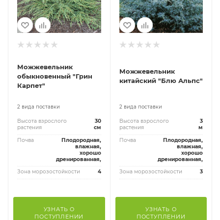
Можжевельник
Можжевельник
обыкновенный "Грин
китайский "Блю Альпс"
Карпет"
2 вида поставки
2 вида поставки
Высота взрослого
30
Высота взрослого
3
растения
см
растения
м
Почва
Плодородная,
Почва
Плодородная,
влажная,
влажная,
хорошо
хорошо
дренированная,
дренированная,
Зона морозостойкости
4
Зона морозостойкости
3
УЗНАТЬ О
УЗНАТЬ О
ПОСТУПЛЕНИИ
ПОСТУПЛЕНИИ