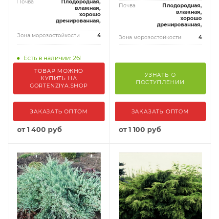
Почва
Плодородная,
Почва
Плодородная,
влажная,
влажная,
хорошо
хорошо
дренированная,
дренированная,
Зона морозостойкости
4
Зона морозостойкости
4
Есть в наличии: 261
ТОВАР МОЖНО
УЗНАТЬ О
КУПИТЬ НА
ПОСТУПЛЕНИИ
GORTENZIYA.SHOP
ЗАКАЗАТЬ ОПТОМ
ЗАКАЗАТЬ ОПТОМ
от
1 400 руб
от
1 100 руб