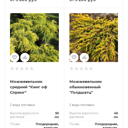
Можжевельник
Можжевельник
средний "Кинг оф
обыкновенный
Спринг"
"Голдшатц"
2 вида поставки
2 вида поставки
Высота взрослого
50
Высота взрослого
40
растения
см
растения
см
Почва
Плодородная,
Почва
Плодородная,
влажная,
влажная,