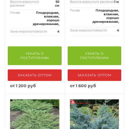
Высота взрослого
50
Высота взрослого растения
1 м
растения
см
Почва
Плодородная,
Почва
Плодородная,
влажная,
влажная,
хорошо
хорошо
дренированная,
дренированная,
Зона морозостойкости
4
Зона морозостойкости
4
УЗНАТЬ О
УЗНАТЬ О
ПОСТУПЛЕНИИ
ПОСТУПЛЕНИИ
ЗАКАЗАТЬ ОПТОМ
ЗАКАЗАТЬ ОПТОМ
от
1 200 руб
от
1 600 руб