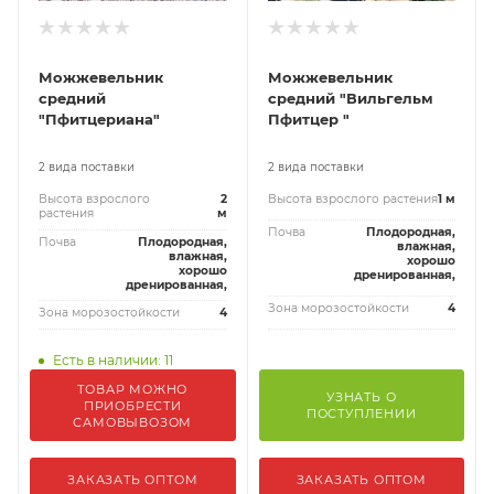
Можжевельник
Можжевельник
средний
средний "Вильгельм
"Пфитцериана"
Пфитцер "
2 вида поставки
2 вида поставки
Высота взрослого
2
Высота взрослого растения
1 м
растения
м
Почва
Плодородная,
Почва
Плодородная,
влажная,
влажная,
хорошо
хорошо
дренированная,
дренированная,
Зона морозостойкости
4
Зона морозостойкости
4
Есть в наличии: 11
ТОВАР МОЖНО
УЗНАТЬ О
ПРИОБРЕСТИ
ПОСТУПЛЕНИИ
САМОВЫВОЗОМ
ЗАКАЗАТЬ ОПТОМ
ЗАКАЗАТЬ ОПТОМ