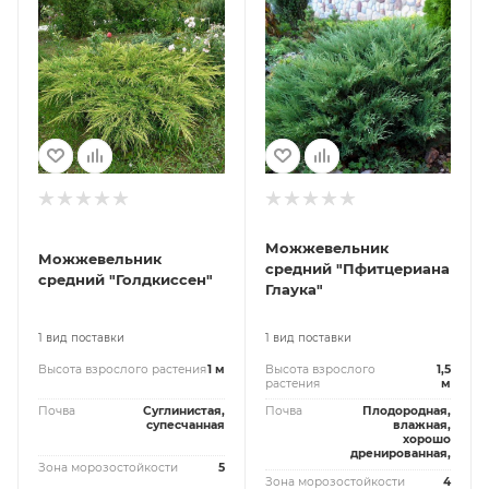
Можжевельник
Можжевельник
средний "Пфитцериана
средний "Голдкиссен"
Глаука"
1 вид поставки
1 вид поставки
Высота взрослого растения
1 м
Высота взрослого
1,5
растения
м
Почва
Суглинистая,
Почва
Плодородная,
супесчанная
влажная,
хорошо
дренированная,
Зона морозостойкости
5
Зона морозостойкости
4