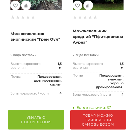
Можжевельник
Можжевельник
средний "Пфитцериана
виргинский "Грей Оул"
Ауреа"
2 вида поставки
2 вида поставки
Высота взрослого
1,5
Высота взрослого
1,5
растения
м
растения
м
Почва
Плодородная,
Почва
Плодородная,
влажная,
дренированная,
хорошо
кислая
дренированная,
Зона морозостойкости
4
Зона морозостойкости
4
Есть в наличии: 37
ТОВАР МОЖНО
УЗНАТЬ О
ПРИОБРЕСТИ
ПОСТУПЛЕНИИ
САМОВЫВОЗОМ