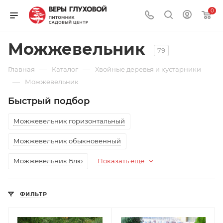
0
Можжевельник
79
—
—
Главная
Каталог
Хвойные деревья и кустарники
—
Можжевельник
Быстрый подбор
Можжевельник горизонтальный
Можжевельник обыкновенный
Можжевельник Блю
Показать еще
ФИЛЬТР