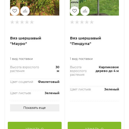
Вяз шершавый
Вяз шершавый
"Мауро"
"Пендула"
1 вид поставки
1 вид поставки
Высота взрослого
30
Высота
Карликовое
растения
м
взрослого
дерево до 4 м
растения
Цвет соцветий
Фиолетовый
Цвет листьев
Зеленый
Цвет листьев
Зеленый
Показать еще
УЗНАТЬ О
УЗНАТЬ О