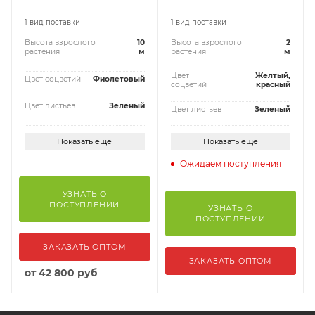
1 вид поставки
1 вид поставки
Высота взрослого
10
Высота взрослого
2
растения
м
растения
м
Цвет
Желтый,
Цвет соцветий
Фиолетовый
соцветий
красный
Цвет листьев
Зеленый
Цвет листьев
Зеленый
Показать еще
Показать еще
Ожидаем поступления
УЗНАТЬ О
ПОСТУПЛЕНИИ
УЗНАТЬ О
ПОСТУПЛЕНИИ
ЗАКАЗАТЬ ОПТОМ
ЗАКАЗАТЬ ОПТОМ
от
42 800 руб