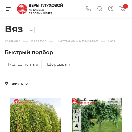
0
Вяз
4
—
—
—
Главная
Каталог
Лиственные деревья
Вяз
Быстрый подбор
Мелколистный
Шершавый
ФИЛЬТР