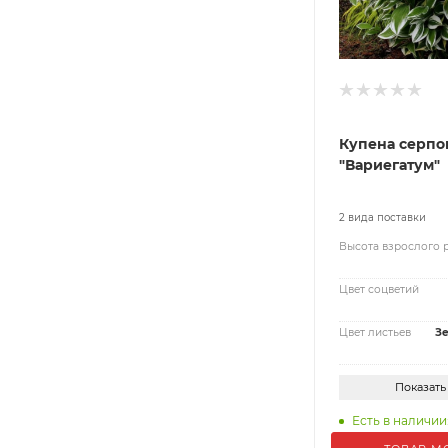
Купена серпо
"Вариегатум"
2 вида поставки
Высота взрослого 
Цвет соцветий
Цвет листьев
З
Показать
Есть в наличии: