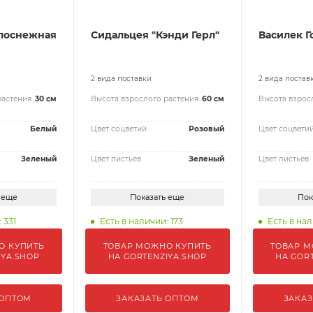
лоснежная
Сидальцея "Кэнди Герл"
Василек 
2 вида поставки
2 вида постав
растения
30 см
Высота взрослого растения
60 см
Высота взрос
Белый
Цвет соцветий
Розовый
Цвет соцвети
Зеленый
Цвет листьев
Зеленый
Цвет листьев
 еще
Показать еще
Пок
 331
Есть в наличии: 173
Есть в нал
О КУПИТЬ
ТОВАР МОЖНО КУПИТЬ
ТОВАР М
IYA.SHOP
НА GORTENZIYA.SHOP
НА GOR
 ОПТОМ
ЗАКАЗАТЬ ОПТОМ
ЗАКАЗ