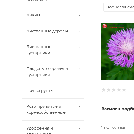
Корневая сис
Лианы
Лиственные деревья
Лиственные
кустарники
Плодовые деревья и
кустарники
Почвогрунты
Розы привитые и
Василек под
корнесобственные
Удобрения и
1 вид поставки