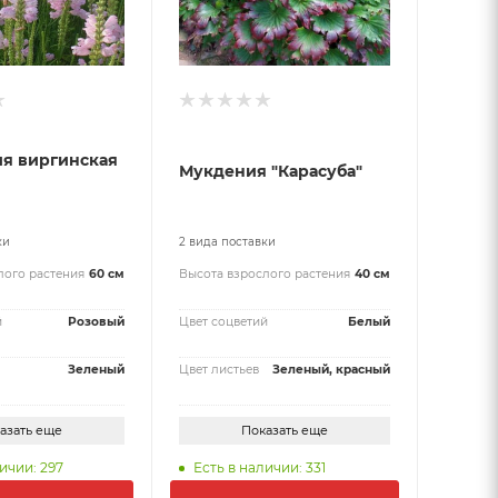
ия виргинская
Мукдения "Карасуба"
ки
2 вида поставки
лого растения
60 см
Высота взрослого растения
40 см
й
Розовый
Цвет соцветий
Белый
Зеленый
Цвет листьев
Зеленый, красный
азать еще
Показать еще
ичии: 297
Есть в наличии: 331