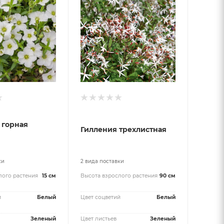
 горная
Гилления трехлистная
ки
2 вида поставки
лого растения
15 см
Высота взрослого растения
90 см
й
Белый
Цвет соцветий
Белый
Зеленый
Цвет листьев
Зеленый