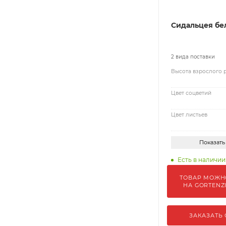
Сидальцея бе
2 вида поставки
Высота взрослого 
Цвет соцветий
Цвет листьев
Показать
Есть в наличии:
ТОВАР МОЖН
НА GORTENZ
ЗАКАЗАТЬ