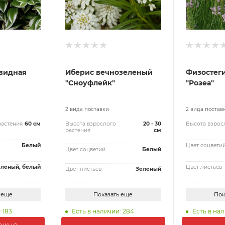
видная
Иберис вечнозеленый
Физостег
"Сноуфлейк"
"Розеа"
2 вида поставки
2 вида постав
растения
60 см
Высота взрослого
20 - 30
Высота взрос
растения
см
Белый
Цвет соцвети
Цвет соцветий
Белый
еленый, белый
Цвет листьев
Цвет листьев
Зеленый
 еще
Показать еще
Пок
 183
Есть в наличии: 284
Есть в нал