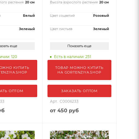
лого растения
20 см
Высота взрослого растения
20 см
й
Белый
Цвет соцветий
Розовый
Зеленый
Цвет листьев
Зеленый
азать еще
Показать еще
ичии: 120
Есть в наличии: 251
ОЖНО КУПИТЬ
ТОВАР МОЖНО КУПИТЬ
TENZIYA.SHOP
НА GORTENZIYA.SHOP
АТЬ ОПТОМ
ЗАКАЗАТЬ ОПТОМ
233
Арт.: С0006233
уб
от
450 руб