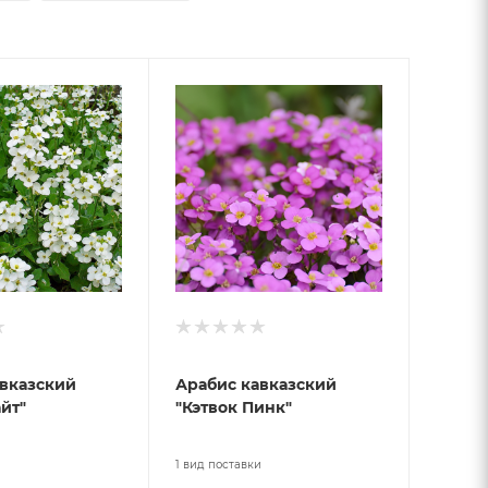
вказский
Арабис кавказский
йт"
"Кэтвок Пинк"
и
1 вид поставки