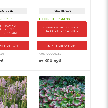
азать еще
Показать еще
ичии: 109
Есть в наличии: 98
АР МОЖНО
ТОВАР МОЖНО КУПИТЬ
ОБРЕСТИ
НА GORTENZIYA.SHOP
ОВЫВОЗОМ
АТЬ ОПТОМ
ЗАКАЗАТЬ ОПТОМ
826
Арт.: С0006233
уб
от
450 руб