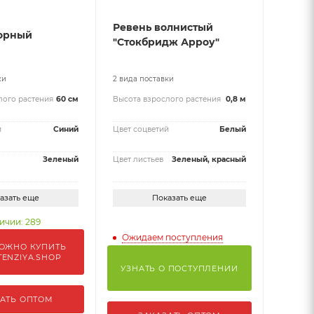
Ревень волнистый
Горный
"Стокбридж Арроу"
ки
2 вида поставки
лого растения
60 см
Высота взрослого растения
0,8 м
й
Синий
Цвет соцветий
Белый
Зеленый
Цвет листьев
Зеленый, красный
азать еще
Показать еще
ичии: 289
Ожидаем поступления
ОЖНО КУПИТЬ
TENZIYA.SHOP
УЗНАТЬ О ПОСТУПЛЕНИИ
АТЬ ОПТОМ