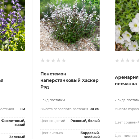
Пенстемон
Аренария
ая
наперстянковый Хаскер
песчанка
Рэд
1 вид поставки
2 вида постав
растения
1 м
Высота взрослого растения
90 см
Высота взрос
Фиолетовый,
Цвет соцветий
Розовый, белый
Цвет соцвети
синий
Цвет листьев
Бордовый,
Цвет листьев
Зеленый
зелёный