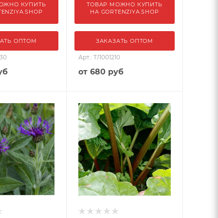
ОЖНО КУПИТЬ
ТОВАР МОЖНО КУПИТЬ
TENZIYA.SHOP
НА GORTENZIYA.SHOP
АТЬ ОПТОМ
ЗАКАЗАТЬ ОПТОМ
330
Арт.: ТЛ001210
уб
от
680 руб