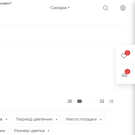
нлайн?
Самара
0
0
ев
Период цветения
Место посадки
чии
Размер цветка