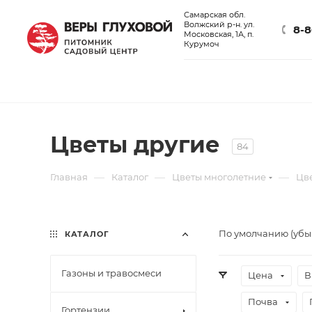
Самарская обл.
Волжский р-н. ул.
8-8
Московская, 1А, п.
Курумоч
Цветы другие
84
—
—
—
Главная
Каталог
Цветы многолетние
Цв
По умолчанию (уб
КАТАЛОГ
Газоны и травосмеси
Цена
В
Почва
Гортензии