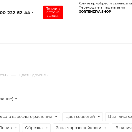
Хотите приобрести саженцы о
Переходите в наш магазин
Получить
GORTENZIYA.SHOP
00-222-52-44
оптовые
условия
—
еты
Цветы другие
ывание)
ысота взрослого растения
Цвет соцветий
Цвет листь
Полив
Обрезка
Зона морозостойкости
В нали