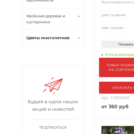
ядохимикаты
Высота взрослого 
Цвет соцветий
Хвойные деревья и
кустарники
Цвет листьев
Цветы многолетние
Показать
Есть в наличии:
ТОВАР МОЖН
НА GORTENZ
ЗАКАЗАТЬ
Арт.: С0002463
Будьте в курсе наших
от
360 руб
акций и новостей
ПОДПИСАТЬСЯ