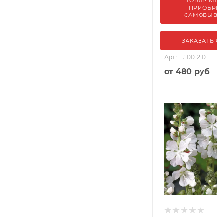
ТОВАР М
ПРИОБР
САМОВЫ
ЗАКАЗАТЬ
Арт.: ТЛ001210
от
480 руб