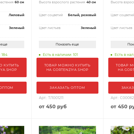
растения
60 см
Высота взрослого растения
40 см
Высота взрос
Лиловый
Цвет соцветий
Белый, розовый
Цвет соцвети
Зеленый
Цвет листьев
Зеленый
Цвет листьев
 еще
Показать еще
Пок
 184
Есть в наличии: 101
Есть в нал
О КУПИТЬ
ТОВАР МОЖНО КУПИТЬ
ТОВАР М
IYA.SHOP
НА GORTENZIYA.SHOP
НА GOR
 ОПТОМ
ЗАКАЗАТЬ ОПТОМ
ЗАКАЗ
Арт.: ТЛ001211
Арт.: С0006
от
450 руб
от
450 р