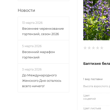
Новости
13 марта 2026
Весеннее черенкование
гортензий, сезон 2026
5 марта 2026
Весенний марафон
гортензий
Баптизия бел
3 марта 2026
До Международного
1 вид поставки
Женского Дня осталось
всего ничего!
Высота взрослого 
Цвет
соцветий
Цвет листьев