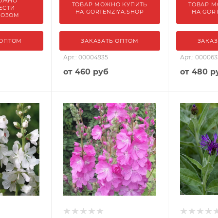
ОЖНО
ТОВАР МОЖНО КУПИТЬ
ТОВАР М
ЕСТИ
НА GORTENZIYA.SHOP
НА GOR
ВОЗОМ
 ОПТОМ
ЗАКАЗАТЬ ОПТОМ
ЗАКАЗ
Арт.: 00004935
Арт.: 00006
от
460 руб
от
480 р