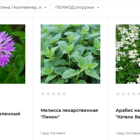
тема / Контейнер, л
ПЕРИОД отгрузки
Мелисса лекарственная
Арабис ка
беленный
"Лемон"
"Кэтвок Ва
1 вид поставки
1 вид поставк