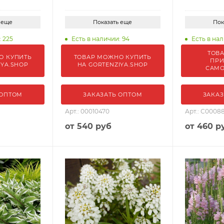
 еще
Показать еще
Пок
: 225
Есть в наличии: 94
Есть в нал
ТОВ
О КУПИТЬ
ТОВАР МОЖНО КУПИТЬ
ПРИ
IYA.SHOP
НА GORTENZIYA.SHOP
САМ
 ОПТОМ
ЗАКАЗАТЬ ОПТОМ
ЗАКАЗ
Арт.: 00010470
Арт.: С0008
от
540 руб
от
460 р