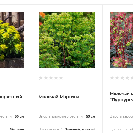
Молочай 
гоцветный
Молочай Мартина
"Пурпуре
растения
50 см
Высота взрослого растения
50 см
Высота взрос
Желтый
Цвет соцветий
Зеленый, желтый
Цвет соцвети