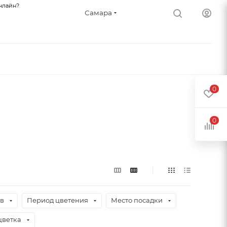
нлайн?
Самара
0
0
ев
Период цветения
Место посадки
цветка