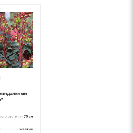
миндальный
а"
лого растения
70 см
й
Желтый