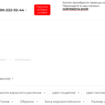
Хотите приобрести саженцы о
Переходите в наш магазин
Получить
GORTENZIYA.SHOP
00-222-52-44
оптовые
условия
—
еты
Молочай
ывание)
ысота взрослого растения
Цвет соцветий
Цвет листь
Полив
Обрезка
Зона морозостойкости
Размер 