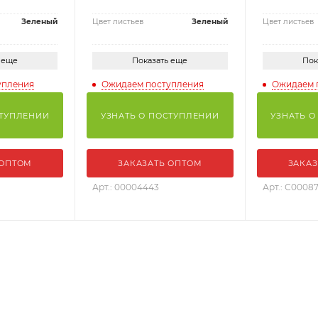
Зеленый
Цвет листьев
Зеленый
Цвет листьев
 еще
Показать еще
Пок
упления
Ожидаем поступления
Ожидаем 
СТУПЛЕНИИ
УЗНАТЬ О ПОСТУПЛЕНИИ
УЗНАТЬ О
 ОПТОМ
ЗАКАЗАТЬ ОПТОМ
ЗАКАЗ
Арт.: 00004443
Арт.: С0008