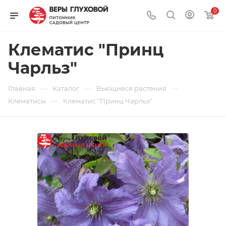
0
Клематис "Принц
Чарльз"
—
—
—
Главная
Каталог
Вьющиеся растения
—
Клематисы
Клематис "Принц Чарльз"