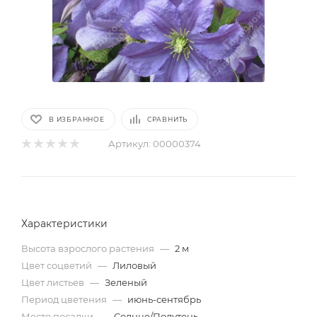
В ИЗБРАННОЕ
СРАВНИТЬ
Артикул:
00000374
Характеристики
Высота взрослого растения
—
2 м
Цвет соцветий
—
Лиловый
Цвет листьев
—
Зеленый
Период цветения
—
июнь-сентябрь
Место посадки
—
Солнце/Полутень