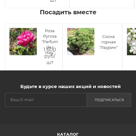
шт
Посадить вместе
Роза
Ругоза
Сосна
"Parfum
горная
de I
"Лаурин"
1 600
Hay"
руб/
шт
Будьте в курсе наших акций и новостей
ПОДПИСАТЬСЯ
КАТАЛОГ