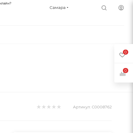
нлайн?
Самара
0
0
Артикул:
С0008762