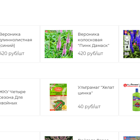
Вероника
Вероника
длиннолистная
колосковая
(синий)
"Пинк Дамаск"
420 руб/шт
420 руб/шт
Ультрамаг "Хелат
ЖКУ Четыре
цинка"
сезона Для
хвойных
40 руб/шт