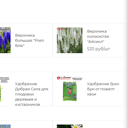
Вероника
Вероника
колосистая
большая "Роял
"Айсикл"
Блю"
520 руб/шт
Удобрение
Удобрение Грин
Добрая Сила для
Бум от пожелт
плодовых
хвои
деревьев и
кустарников