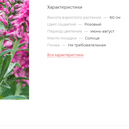
Характеристики
Высота взрослого растения
—
60 см
Цвет соцветий
—
Розовый
Период цветения
—
июнь-август
Место посадки
—
Солнце
Почва
—
Не требовательная
Все характеристики