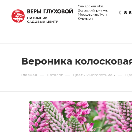
Самарская обл.
Волжский р-н. ул.
8-8
Московская, 1А, п.
Курумоч
Вероника колосковая
—
—
—
Главная
Каталог
Цветы многолетние
Цв