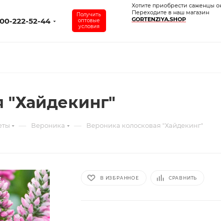
Хотите приобрести саженцы о
Переходите в наш магазин
Получить
GORTENZIYA.SHOP
00-222-52-44
оптовые
условия
 "Хайдекинг"
—
—
еты
Вероника
Вероника колосковая "Хайдекинг"
В ИЗБРАННОЕ
СРАВНИТЬ