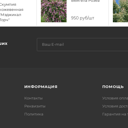
Вейгела Розеа
Скумпия
кожевенная
"Мэджикал
950 руб/шт
Торч"
ших
ИНФОРМАЦИЯ
ПОМОЩЬ
Контакты
Условия опл
Реквизиты
Условия дос
Политика
Гарантия на 