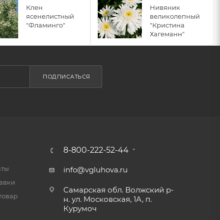
Клен
Нивяник
ясенелистный
великолепный
"Фламинго"
"Кристина
Хагеманн"
ПОДПИСАТЬСЯ
8-800-222-52-44
аты
info@vgluhova.ru
тавки
Самарская обл. Волжский р-
товар
н. ул. Московская, 1А, п.
Курумоч