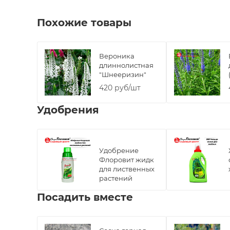
Похожие товары
Вероника
длиннолистная
"Шнееризин"
420 руб/шт
Удобрения
Удобрение
Флоровит жидк
для лиственных
растений
Посадить вместе