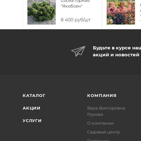
Сосна горная
"Якобсен"
8 400 руб/шт
Будьте в курсе на
акций и новостей
КАТАЛОГ
КОМПАНИЯ
АКЦИИ
Вера Викторовна
Глухова
УСЛУГИ
О компании
Садовый центр
Питомник