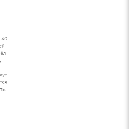
–40
ей
чёл
,
куст
тся
ть,