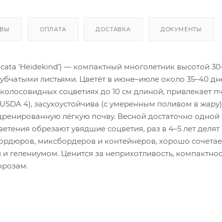
ЫВЫ
ОПЛАТА
ДОСТАВКА
ДОКУМЕНТЫ
icata ‘Heidekind’) — компактный многолетник высотой 30
зубчатыми листьями. Цветёт в июне–июле около 35–40 дн
олосовидных соцветиях до 10 см длиной, привлекает п
USDA 4), засухоустойчива (с умеренным поливом в жару)
дренированную лёгкую почву. Весной достаточно одной
тения обрезают увядшие соцветия, раз в 4–5 лет делят 
ордюров, миксбордеров и контейнеров, хорошо сочетае
и гелениумом. Ценится за неприхотливость, компактнос
орозам.