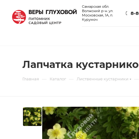
Самарская обл.
Волжский р-н. ул.
8-8
Московская, 1А, п.
Курумоч
Лапчатка кустарнико
—
—
—
Главная
Каталог
Лиственные кустарники