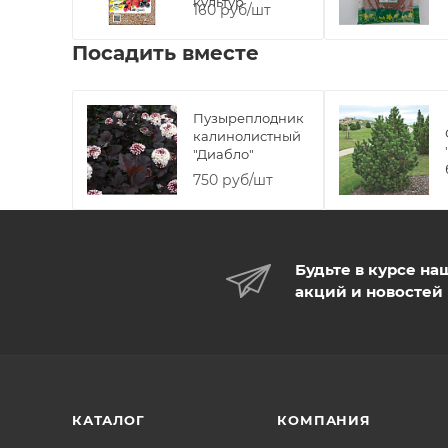
культур
160 руб/шт
Посадить вместе
Пузыреплодник
калинолистный
"Диабло"
750 руб/шт
Будьте в курсе на
акций и новостей
КАТАЛОГ
КОМПАНИЯ