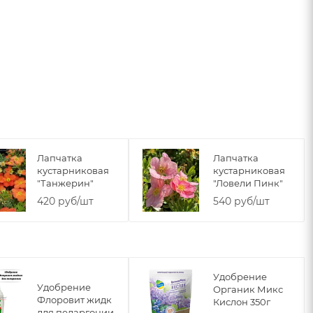
Лапчатка
Лапчатка
кустарниковая
кустарниковая
"Танжерин"
"Ловели Пинк"
420 руб/шт
540 руб/шт
Удобрение
Удобрение
Органик Микс
Флоровит жидк
Кислон 350г
для пеларгонии