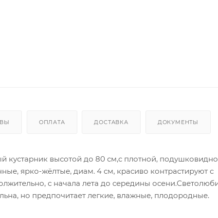
ЫВЫ
ОПЛАТА
ДОСТАВКА
ДОКУМЕНТЫ
ый кустарник высотой до 80 см,с плотной, подушковидн
ные, ярко-жёлтые, диам. 4 см, красиво контрастируют с
лжительно, с начала лета до середины осени.Светолюби
ельна, но предпочитает легкие, влажные, плодородные.