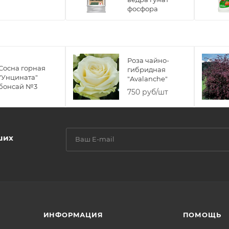
фосфора
Роза чайно-
Сосна горная
гибридная
"Унцината"
"Avalanche"
бонсай №3
750 руб/шт
ших
ИНФОРМАЦИЯ
ПОМОЩЬ