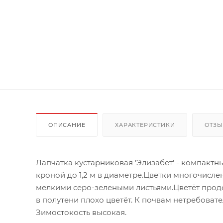
ОПИСАНИЕ
ХАРАКТЕРИСТИКИ
ОТЗ
Лапчатка кустарниковая 'Элизабет' - компактн
кроной до 1,2 м в диаметре.Цветки многочислен
мелкими серо-зелеными листьями.Цветёт продо
в полутени плохо цветёт. К почвам нетребоват
Зимостокость высокая.