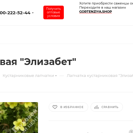
Хотите приобрести саженцы о
Переходите в наш магазин
Получить
GORTENZIYA.SHOP
00-222-52-44
оптовые
условия
вая "Элизабет"
—
Кустарниковые лапчатки
Лапчатка кустарниковая "Элиза
В ИЗБРАННОЕ
СРАВНИТЬ
?