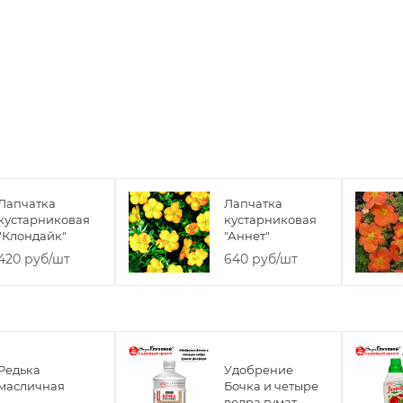
Лапчатка
Лапчатка
кустарниковая
кустарниковая
"Клондайк"
"Аннет"
420 руб/шт
640 руб/шт
Редька
Удобрение
масличная
Бочка и четыре
ведра гумат