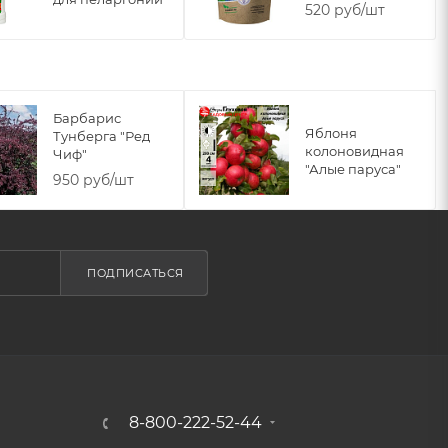
520 руб/шт
Барбарис
Яблоня
Тунберга "Ред
колоновидная
Чиф"
"Алые паруса"
950 руб/шт
ПОДПИСАТЬСЯ
8-800-222-52-44