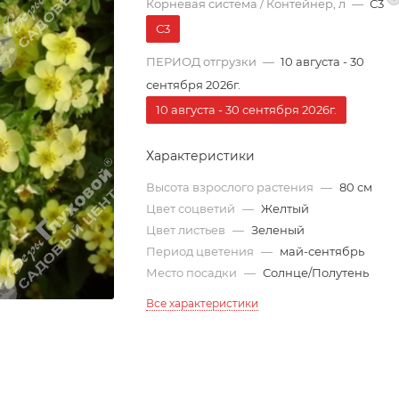
Корневая система / Контейнер, л
—
С3
С3
ПЕРИОД отгрузки
—
10 августа - 30
сентября 2026г.
10 августа - 30 сентября 2026г.
Характеристики
Высота взрослого растения
—
80 см
Цвет соцветий
—
Желтый
Цвет листьев
—
Зеленый
Период цветения
—
май-сентябрь
Место посадки
—
Солнце/Полутень
Все характеристики