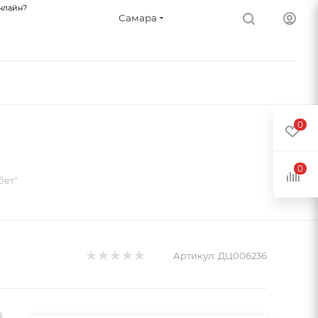
нлайн?
Самара
0
0
бет"
Артикул:
ДЦ006236